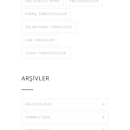
PAS SÖKÜCÜ SPREY
PAS SÖKÜCÜLER
PIRINÇ TEMIZLEYICILER
SOLAR PANEL TEMIZLEYICI
YAĞ SÖKÜCÜLER
YÜZEY TEMIZLEYICILER
ARŞİVLER
AĞUSTOS 2026
4
TEMMUZ 2026
8