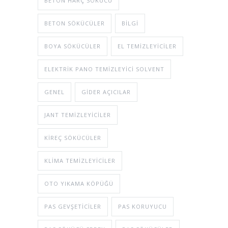
BETON HARÇ SÖKÜCÜ
BETON SÖKÜCÜLER
BILGI
BOYA SÖKÜCÜLER
EL TEMIZLEYICILER
ELEKTRIK PANO TEMIZLEYICI SOLVENT
GENEL
GIDER AÇICILAR
JANT TEMIZLEYICILER
KIREÇ SÖKÜCÜLER
KLIMA TEMIZLEYICILER
OTO YIKAMA KÖPÜĞÜ
PAS GEVŞETICILER
PAS KORUYUCU